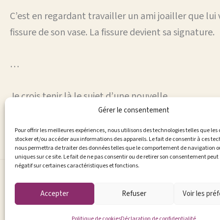
C’est en regardant travailler un ami joailler que lui v
fissure de son vase. La fissure devient sa signature.
…
Je crois tenir là le sujet d’une nouvelle.
Gérer le consentement
Pour offrir les meilleures expériences, nous utilisons des technologies telles que les
stocker et/ou accéder aux informations des appareils. Le fait de consentir à ces te
nous permettra de traiter des données telles que le comportement de navigation ou
uniques sur ce site. Le fait de ne pas consentir ou de retirer son consentement peut 
négatif sur certaines caractéristiques et fonctions.
Accepter
Refuser
Voir les pré
Politique de cookies
Déclaration de confidentialité