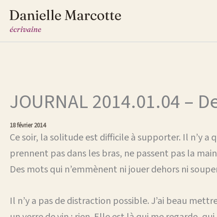
Aller
au
contenu
JOURNAL 2014.01.04 – De l
18 février 2014
Ce soir, la solitude est difficile à supporter. Il n’y 
prennent pas dans les bras, ne passent pas la main
Des mots qui n’emmènent ni jouer dehors ni souper
Il n’y a pas de distraction possible. J’ai beau mettr
un verre de vin : rien. Elle est là qui me regarde, qu