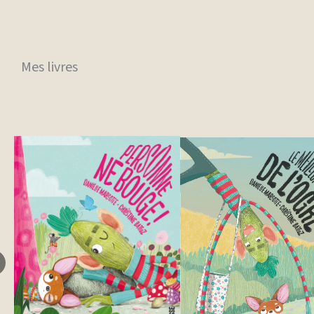
Mes livres
revious
lide