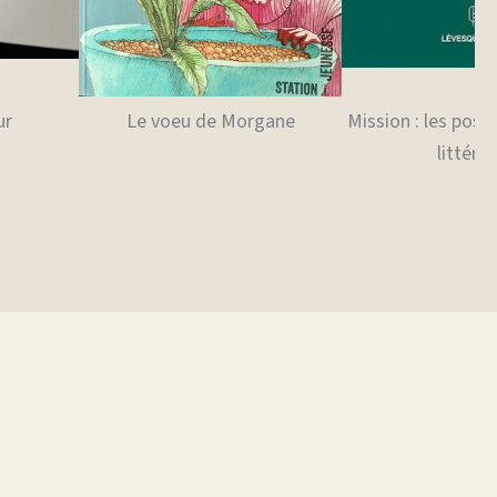
ur
Le voeu de Morgane
Mission : les possi
littérai