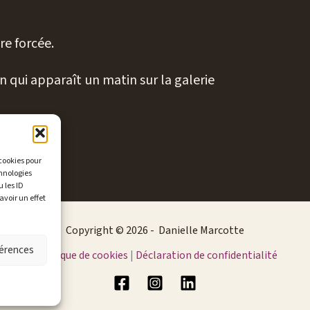
re forcée.
 qui apparaît un matin sur la galerie
 cookies pour
chnologies
 les ID
avoir un effet
Copyright © 2026 - Danielle Marcotte
férences
Politique de cookies
|
Déclaration de confidentialité