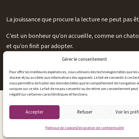
La jouissance que procure la lecture ne peut pas êt
C’est un bonheur qu’on accueille, comme un chaton
et qu’on finit par adopter.
Gérer le consentement
On en parle →
Pour offrir les meilleures expériences, nous utilisons des technologies telles que les
stocker et/ou accéder aux informations des appareils. Le fait de consentir à ces te
nous permettra de traiter des données telles que le comportement de navigation ou
uniques sur ce site. Le fait de ne pas consentir ou de retirer son consentement peut 
négatif sur certaines caractéristiques et fonctions.
Accepter
Refuser
Voir les pré
Politique de cookies
Déclaration de confidentialité