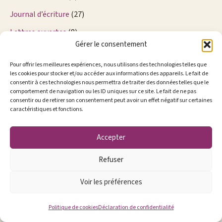
Journal d’écriture
(27)
Lettres ouvertes
(8)
Gérer le consentement
Mes Lectures
(3)
Pour offrir les meilleures expériences, nous utilisons des technologies telles que
Nouvelles
(36)
les cookies pour stocker et/ou accéder aux informations des appareils. Le fait de
consentir à ces technologies nous permettra de traiter des données telles que le
Résidence d’écriture 2013
(37)
comportement de navigation ou les ID uniques sur ce site. Le fait de ne pas
ÉTIQUETTES
consentir ou de retirer son consentement peut avoir un effet négatif sur certaines
caractéristiques et fonctions.
É
t
Accepter
i
q
u
Refuser
e
t
Copyright © 2026 - Danielle Marcotte
Voir les préférences
t
e
Politique de cookies
|
Déclaration de confidentialité
s
Politique de cookies
Déclaration de confidentialité