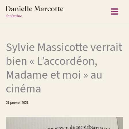
Aller
au
contenu
Sylvie Massicotte verrait
bien « L’accordéon,
Madame et moi » au
cinéma
21 janvier 2021