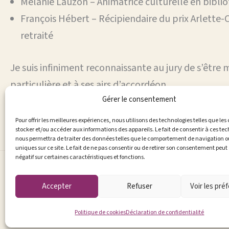
Mélanie Lauzon – Animatrice culturelle en bibli
François Hébert – Récipiendaire du prix Arlette-
retraité
Je suis infiniment reconnaissante au jury de s’être m
particulière et à ses airs d’accordéon.
Gérer le consentement
Pour offrir les meilleures expériences, nous utilisons des technologies telles que les
stocker et/ou accéder aux informations des appareils. Le fait de consentir à ces te
nous permettra de traiter des données telles que le comportement de navigation ou
uniques sur ce site. Le fait de ne pas consentir ou de retirer son consentement peut 
négatif sur certaines caractéristiques et fonctions.
Accepter
Refuser
Voir les pré
Politique de cookies
Déclaration de confidentialité