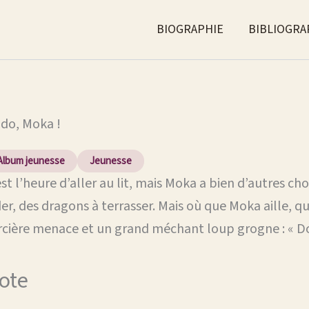
BIOGRAPHIE
BIBLIOGRA
do, Moka !​
Album jeunesse
Jeunesse
est l’heure d’aller au lit, mais Moka a bien d’autres chos
der, des dragons à terrasser. Mais où que Moka aille, 
rcière menace et un grand méchant loup grogne : « D
ote