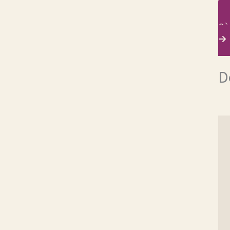
Où 
D