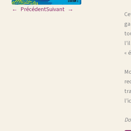
←
Précédent
Suivant
→
Ce
ga
to
l’
« 
Mo
re
tr
l’
Do