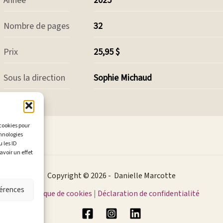
Année
2025
Nombre de pages
32
Prix
25,95 $
Sous la direction
Sophie Michaud
 cookies pour
chnologies
 les ID
avoir un effet
Copyright © 2026 - Danielle Marcotte
férences
Politique de cookies
|
Déclaration de confidentialité